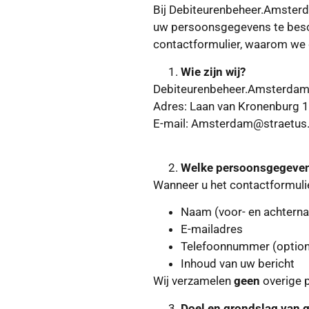
Bij Debiteurenbeheer.Amsterd
uw persoonsgegevens te besch
contactformulier, waarom we 
Wie zijn wij?
Debiteurenbeheer.Amsterdam 
Adres: Laan van Kronenburg 
E-mail: Amsterdam@straetus.
Welke persoonsgegeven
Wanneer u het contactformulie
Naam (voor- en achtern
E-mailadres
Telefoonnummer (optione
Inhoud van uw bericht
Wij verzamelen
geen
overige 
Doel en grondslag van 