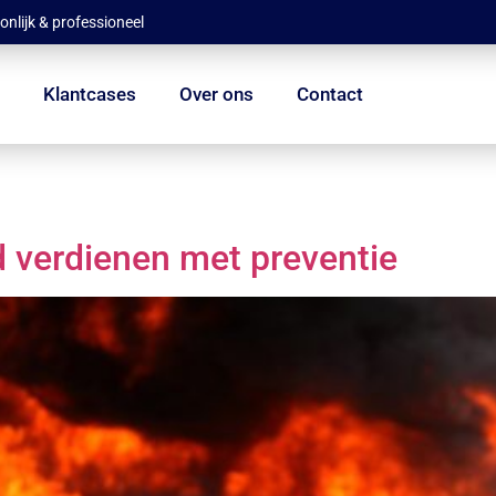
onlijk & professioneel
s
Klantcases
Over ons
Contact
 verdienen met preventie