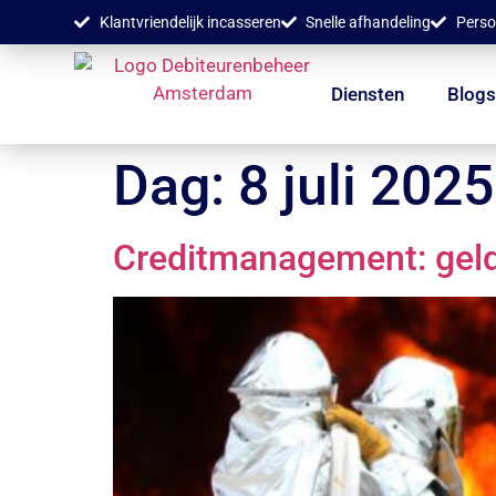
Klantvriendelijk incasseren
Snelle afhandeling
Perso
Diensten
Blog
Dag:
8 juli 2025
Creditmanagement: geld